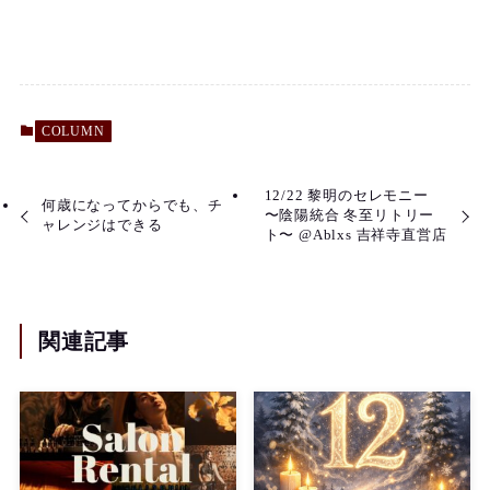
COLUMN
12/22 黎明のセレモニー
何歳になってからでも、チ
〜陰陽統合 冬至リトリー
ャレンジはできる
ト〜 @Ablxs 吉祥寺直営店
関連記事