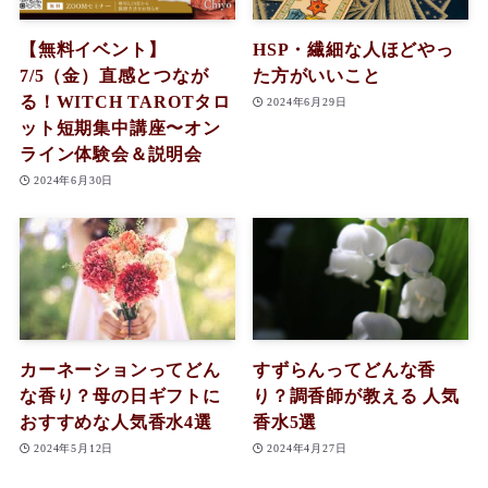
【無料イベント】
HSP・繊細な人ほどやっ
7/5（金）直感とつなが
た方がいいこと
る！WITCH TAROTタロ
2024年6月29日
ット短期集中講座〜オン
ライン体験会＆説明会
2024年6月30日
カーネーションってどん
すずらんってどんな香
な香り？母の日ギフトに
り？調香師が教える 人気
おすすめな人気香水4選
香水5選
2024年5月12日
2024年4月27日